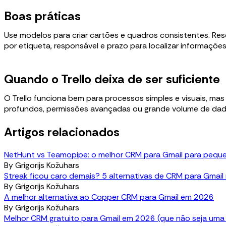
Boas práticas
Use modelos para criar cartões e quadros consistentes. Rese
por etiqueta, responsável e prazo para localizar informaçõe
Quando o Trello deixa de ser suficiente
O Trello funciona bem para processos simples e visuais, mas
profundos, permissões avançadas ou grande volume de dado
Artigos relacionados
NetHunt vs Teamopipe: o melhor CRM para Gmail para pequ
By
Grigorijs Kožuhars
Streak ficou caro demais? 5 alternativas de CRM para Gmail
By
Grigorijs Kožuhars
A melhor alternativa ao Copper CRM para Gmail em 2026
By
Grigorijs Kožuhars
Melhor CRM gratuito para Gmail em 2026 (que não seja uma 