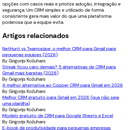
opções com casos reais e priorize adoção, integração e
segurança. Um CRM simples e utilizado de forma
consistente gera mais valor do que uma plataforma
poderosa que a equipe evita.
Artigos relacionados
NetHunt vs Teamopipe: o melhor CRM para Gmail para
pequenas equipes (2026)
By
Grigorijs Kožuhars
Streak ficou caro demais? 5 alternativas de CRM para
Gmail mais baratas (2026)
By
Grigorijs Kožuhars
A melhor alternativa ao Copper CRM para Gmail em 2026
By
Grigorijs Kožuhars
Melhor CRM gratuito para Gmail em 2026 (que não seja
uma planilha)
By
Grigorijs Kožuhars
Modelo gratuito de CRM para Google Sheets e Excel
By
Grigorijs Kožuhars
E-book de produtividade para pequenas empresas