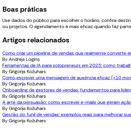
Boas práticas
Use dados do público para escolher o horário, confira dest
ou projetos. O agendamento é mais eficaz quando faz part
Artigos relacionados
Como criar um pipeline de vendas que realmente converte 
By
Andrejs Logins
Ferramentas de IA para solopreneurs em 2025: como trabal
By
Grigorijs Kožuhars
Como escrever uma mensagem de ausência eficaz (+10 mode
By
Grigorijs Kožuhars
Onboarding de gestores de vendas: fundamentos para lider
By
Grigorijs Kožuhars
A arte da persuasão: como escrever e-mails que geram açã
By
Grigorijs Kožuhars
Gestão do funil de vendas: exemplos reais para melhorar sua
By
Grigorijs Kožuhars