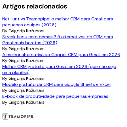
Artigos relacionados
NetHunt vs Teamopipe: o melhor CRM para Gmail para
pequenas equipes (2026)
By
Grigorijs Kožuhars
Streak ficou caro demais? 5 alternativas de CRM para
Gmail mais baratas (2026)
By
Grigorijs Kožuhars
A melhor alternativa ao Copper CRM para Gmail em 2026
By
Grigorijs Kožuhars
Melhor CRM gratuito para Gmail em 2026 (que não seja
uma planilha)
By
Grigorijs Kožuhars
Modelo gratuito de CRM para Google Sheets e Excel
By
Grigorijs Kožuhars
E-book de produtividade para pequenas empresas
By
Grigorijs Kožuhars