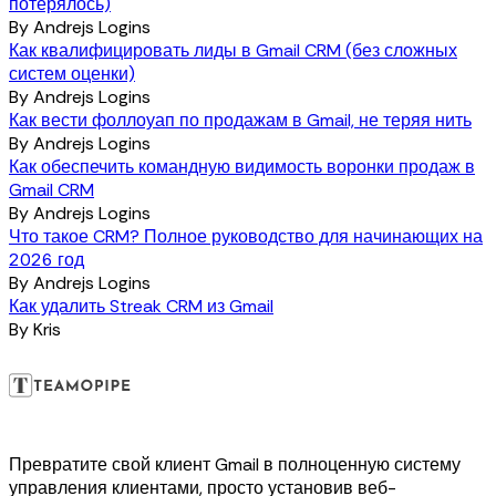
потерялось)
By
Andrejs Logins
Как квалифицировать лиды в Gmail CRM (без сложных
систем оценки)
By
Andrejs Logins
Как вести фоллоуап по продажам в Gmail, не теряя нить
By
Andrejs Logins
Как обеспечить командную видимость воронки продаж в
Gmail CRM
By
Andrejs Logins
Что такое CRM? Полное руководство для начинающих на
2026 год
By
Andrejs Logins
Как удалить Streak CRM из Gmail
By
Kris
Превратите свой клиент Gmail в полноценную систему
управления клиентами, просто установив веб-