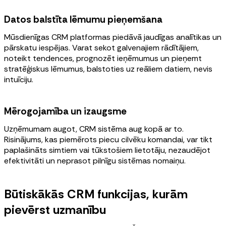
Datos balstīta lēmumu pieņemšana
Mūsdienīgas CRM platformas piedāvā jaudīgas analītikas un
pārskatu iespējas. Varat sekot galvenajiem rādītājiem,
noteikt tendences, prognozēt ieņēmumus un pieņemt
stratēģiskus lēmumus, balstoties uz reāliem datiem, nevis
intuīciju.
Mērogojamība un izaugsme
Uzņēmumam augot, CRM sistēma aug kopā ar to.
Risinājums, kas piemērots piecu cilvēku komandai, var tikt
paplašināts simtiem vai tūkstošiem lietotāju, nezaudējot
efektivitāti un neprasot pilnīgu sistēmas nomaiņu.
Būtiskākās CRM funkcijas, kurām
pievērst uzmanību