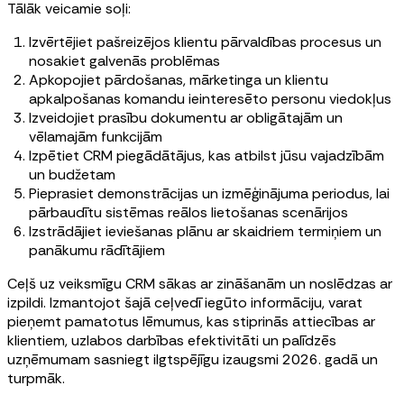
Tālāk veicamie soļi:
Izvērtējiet pašreizējos klientu pārvaldības procesus un
nosakiet galvenās problēmas
Apkopojiet pārdošanas, mārketinga un klientu
apkalpošanas komandu ieinteresēto personu viedokļus
Izveidojiet prasību dokumentu ar obligātajām un
vēlamajām funkcijām
Izpētiet CRM piegādātājus, kas atbilst jūsu vajadzībām
un budžetam
Pieprasiet demonstrācijas un izmēģinājuma periodus, lai
pārbaudītu sistēmas reālos lietošanas scenārijos
Izstrādājiet ieviešanas plānu ar skaidriem termiņiem un
panākumu rādītājiem
Ceļš uz veiksmīgu CRM sākas ar zināšanām un noslēdzas ar
izpildi. Izmantojot šajā ceļvedī iegūto informāciju, varat
pieņemt pamatotus lēmumus, kas stiprinās attiecības ar
klientiem, uzlabos darbības efektivitāti un palīdzēs
uzņēmumam sasniegt ilgtspējīgu izaugsmi 2026. gadā un
turpmāk.