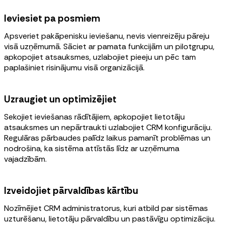
Ieviesiet pa posmiem
Apsveriet pakāpenisku ieviešanu, nevis vienreizēju pāreju
visā uzņēmumā. Sāciet ar pamata funkcijām un pilotgrupu,
apkopojiet atsauksmes, uzlabojiet pieeju un pēc tam
paplašiniet risinājumu visā organizācijā.
Uzraugiet un optimizējiet
Sekojiet ieviešanas rādītājiem, apkopojiet lietotāju
atsauksmes un nepārtraukti uzlabojiet CRM konfigurāciju.
Regulāras pārbaudes palīdz laikus pamanīt problēmas un
nodrošina, ka sistēma attīstās līdz ar uzņēmuma
vajadzībām.
Izveidojiet pārvaldības kārtību
Nozīmējiet CRM administratorus, kuri atbild par sistēmas
uzturēšanu, lietotāju pārvaldību un pastāvīgu optimizāciju.