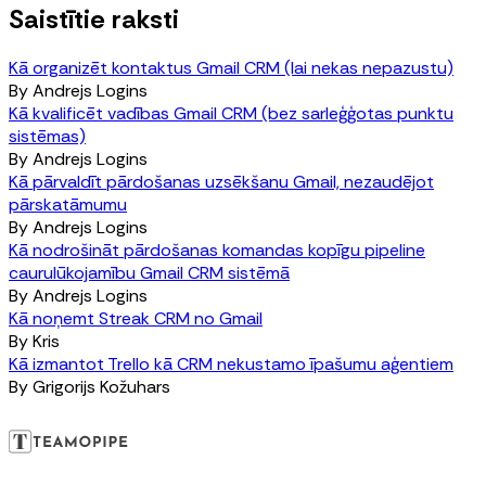
Saistītie raksti
Kā organizēt kontaktus Gmail CRM (lai nekas nepazustu)
By
Andrejs Logins
Kā kvalificēt vadības Gmail CRM (bez sarleģģotas punktu
sistēmas)
By
Andrejs Logins
Kā pārvaldīt pārdošanas uzsēkšanu Gmail, nezaudējot
pārskatāmumu
By
Andrejs Logins
Kā nodrošināt pārdošanas komandas kopīgu pipeline
caurulūkojamību Gmail CRM sistēmā
By
Andrejs Logins
Kā noņemt Streak CRM no Gmail
By
Kris
Kā izmantot Trello kā CRM nekustamo īpašumu aģentiem
By
Grigorijs Kožuhars