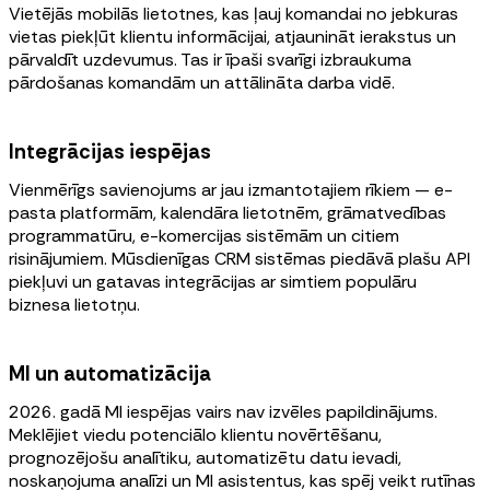
Vietējās mobilās lietotnes, kas ļauj komandai no jebkuras
vietas piekļūt klientu informācijai, atjaunināt ierakstus un
pārvaldīt uzdevumus. Tas ir īpaši svarīgi izbraukuma
pārdošanas komandām un attālināta darba vidē.
Integrācijas iespējas
Vienmērīgs savienojums ar jau izmantotajiem rīkiem — e-
pasta platformām, kalendāra lietotnēm, grāmatvedības
programmatūru, e-komercijas sistēmām un citiem
risinājumiem. Mūsdienīgas CRM sistēmas piedāvā plašu API
piekļuvi un gatavas integrācijas ar simtiem populāru
biznesa lietotņu.
MI un automatizācija
2026. gadā MI iespējas vairs nav izvēles papildinājums.
Meklējiet viedu potenciālo klientu novērtēšanu,
prognozējošu analītiku, automatizētu datu ievadi,
noskaņojuma analīzi un MI asistentus, kas spēj veikt rutīnas