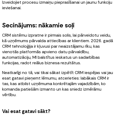
Izveidojiet procesu izmaiņu pieprasīšanai un jaunu funkciju
ieviešanai.
Secinājums: nākamie soļi
CRM sistēmu izpratne ir pirmais solis, lai pārveidotu veidu,
kā uzņēmums pārvalda attiecības ar klientiem. 2026. gadā
CRM tehnoloģija ir kļuvusi par neaizstājamu rīku, kas
vienotās platformās apvieno datu pārvaldību,
automatizāciju, MI balstītus ieskatus un sadarbības
funkcijas, radot reālus biznesa rezultātus.
Neatkarīgi no tā, vai tikai sākat izpētīt CRM iespējas vai jau
esat gatavi pieņemt lēmumu, atcerieties: labākais CRM ir
tas, kas atbilst uzņēmuma konkrētajām vajadzībām, ko
komanda patiešām izmanto un kas sniedz izmērāmu
vērtību.
Vai esat gatavi sākt?