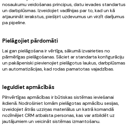
nosaukumu veidošanas principus, datu ievades standartus
un darbplūsmas. Izveidojiet vadlīnijas par to, kad un kā
atjaunināt ierakstus, piešķirt uzdevumus un virzīt darījumus
pa pipeline.
Pielāgojiet pārdomāti
Lai gan pielāgošana ir vērtīga, sākumā izvairieties no
pārmērīgas pielāgošanas. Sāciet ar standarta konfigurāciju
un pakāpeniski pievienojiet pielāgotus laukus, darbplūsmas
un automatizācijas, kad rodas pamatotas vajadzības.
Ieguldiet apmācībās
Pilnvērtīgas apmācības ir būtiskas sistēmas ieviešanai
ikdienā. Nodrošiniet lomām pielāgotas apmācību sesijas,
izveidojiet ātrās uzziņas materiālus un katrā komandā
nozīmējiet CRM atbalsta personas, kas var atbildēt uz
jautājumiem un veicināt sistēmas izmantošanu.