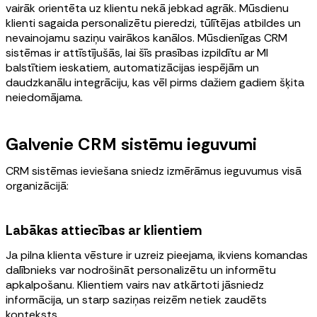
vairāk orientēta uz klientu nekā jebkad agrāk. Mūsdienu
klienti sagaida personalizētu pieredzi, tūlītējas atbildes un
nevainojamu saziņu vairākos kanālos. Mūsdienīgas CRM
sistēmas ir attīstījušās, lai šīs prasības izpildītu ar MI
balstītiem ieskatiem, automatizācijas iespējām un
daudzkanālu integrāciju, kas vēl pirms dažiem gadiem šķita
neiedomājama.
Galvenie CRM sistēmu ieguvumi
CRM sistēmas ieviešana sniedz izmērāmus ieguvumus visā
organizācijā:
Labākas attiecības ar klientiem
Ja pilna klienta vēsture ir uzreiz pieejama, ikviens komandas
dalībnieks var nodrošināt personalizētu un informētu
apkalpošanu. Klientiem vairs nav atkārtoti jāsniedz
informācija, un starp saziņas reizēm netiek zaudēts
konteksts.