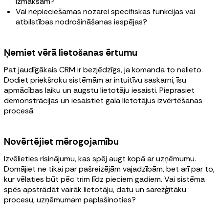
izmaksām?
Vai nepieciešamas nozarei specifiskas funkcijas vai
atbilstības nodrošināšanas iespējas?
Ņemiet vērā lietošanas ērtumu
Pat jaudīgākais CRM ir bezjēdzīgs, ja komanda to nelieto.
Dodiet priekšroku sistēmām ar intuitīvu saskarni, īsu
apmācības laiku un augstu lietotāju iesaisti. Pieprasiet
demonstrācijas un iesaistiet gala lietotājus izvērtēšanas
procesā.
Novērtējiet mērogojamību
Izvēlieties risinājumu, kas spēj augt kopā ar uzņēmumu.
Domājiet ne tikai par pašreizējām vajadzībām, bet arī par to,
kur vēlaties būt pēc trim līdz pieciem gadiem. Vai sistēma
spēs apstrādāt vairāk lietotāju, datu un sarežģītāku
procesu, uzņēmumam paplašinoties?