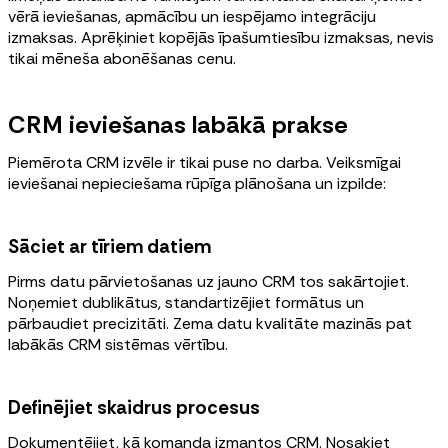
vērā ieviešanas, apmācību un iespējamo integrāciju
izmaksas. Aprēķiniet kopējās īpašumtiesību izmaksas, nevis
tikai mēneša abonēšanas cenu.
CRM ieviešanas labākā prakse
Piemērota CRM izvēle ir tikai puse no darba. Veiksmīgai
ieviešanai nepieciešama rūpīga plānošana un izpilde:
Sāciet ar tīriem datiem
Pirms datu pārvietošanas uz jauno CRM tos sakārtojiet.
Noņemiet dublikātus, standartizējiet formātus un
pārbaudiet precizitāti. Zema datu kvalitāte mazinās pat
labākās CRM sistēmas vērtību.
Definējiet skaidrus procesus
Dokumentējiet, kā komanda izmantos CRM. Nosakiet