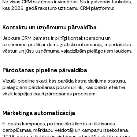
Ne visas CRM sistēmas ir vienādas. Šīs ir galvenās funkcijas,
kas 2026. gadā raksturo uzticamu CRM platformu:
Kontaktu un uzņēmumu pārvaldība
Jebkura CRM pamats ir pilnīgi kontaktpersonu un
uzņēmumu profili ar demogrāfisko informāciju, mijiedarbību
vēsturi un jūsu uzņēmuma vajadzībām pielāgotiem laukiem.
Pārdošanas pipeline pārvaldība
Vizuāli pipeline skati, kas parāda katra darījuma statusu,
pielāgojami pārdošanas posmi un rīki, kas palīdz efektīvi
virzīt iespējas cauri pārdošanas procesam.
Mārketinga automatizācija
E-pasta kampaņas, potenciālo klientu attīstīšanas
darbplūsmas, mērķlapu veidotāji un kampaņu izsekošana.
2026. gada attīstītākās sistēmas ietver MI balstītu satura