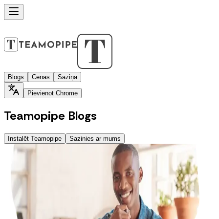
Blogs
Cenas
Saziņa
Pievienot Chrome
Teamopipe Blogs
Instalēt Teamopipe
Sazinies ar mums