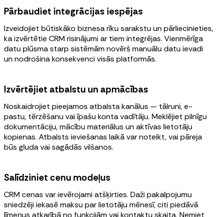
Pārbaudiet integrācijas iespējas
Izveidojiet būtiskāko biznesa rīku sarakstu un pārliecinieties,
ka izvērtētie CRM risinājumi ar tiem integrējas. Vienmērīga
datu plūsma starp sistēmām novērš manuālu datu ievadi
un nodrošina konsekvenci visās platformās.
Izvērtējiet atbalstu un apmācības
Noskaidrojiet pieejamos atbalsta kanālus — tālruni, e-
pastu, tērzēšanu vai īpašu konta vadītāju. Meklējiet pilnīgu
dokumentāciju, mācību materiālus un aktīvas lietotāju
kopienas. Atbalsts ieviešanas laikā var noteikt, vai pāreja
būs gluda vai sagādās vilšanos.
Salīdziniet cenu modeļus
CRM cenas var ievērojami atšķirties. Daži pakalpojumu
sniedzēji iekasē maksu par lietotāju mēnesī, citi piedāvā
līmeņus atkarībā no funkcijām vai kontaktu skaita. Ņemiet