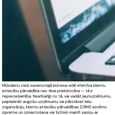
Mūsdienu cieši savienotajā biznesa vidē efektīva klientu
attiecību pārvaldība nav tikai priekšrocība — tā ir
nepieciešamība. Neatkarīgi no tā, vai vadāt jaunuzņēmumu,
paplašināt augošu uzņēmumu vai pārstāvat lielu
organizāciju, klientu attiecību pārvaldības (CRM) sistēmu
izpratne un izmantošana var būtiski mainīt saziņu ar