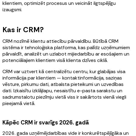
klientiem, optimizēt procesus un veicināt ilgtspējīgu
izaugsmi.
Kas ir CRM?
CRM nozīmē klientu attiecību pārvaldību. Būtībā CRM
sistēma ir tehnoloģiska platforma, kas palīdz uzņēmumiem
pārvaldīt, analizēt un uzlabot mijiedarbību ar esošajiem un
potenciālajiem klientiem visā klienta dzīves ciklā.
CRM var uztvert kā centralizētu centru, kur glabājas visa
informācija par klientiem — kontaktinformācija, saziņas
vēsture, pirkumu dati, atbalsta pieteikumi un uzvedības
dati. Izkaisītu izklājlapu, nesaistītu e-pasta sarakstu un
sadrumstalotu piezīmju vietā viss ir sakārtots vienā viegli
pieejamā vietā.
Kāpēc CRM ir svarīgs 2026. gadā
2026. gada uzņēmējdarbības vide ir konkurētspējīgāka un