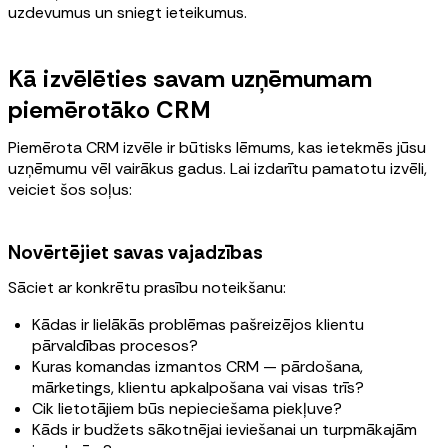
uzdevumus un sniegt ieteikumus.
Kā izvēlēties savam uzņēmumam
piemērotāko CRM
Piemērota CRM izvēle ir būtisks lēmums, kas ietekmēs jūsu
uzņēmumu vēl vairākus gadus. Lai izdarītu pamatotu izvēli,
veiciet šos soļus:
Novērtējiet savas vajadzības
Sāciet ar konkrētu prasību noteikšanu:
Kādas ir lielākās problēmas pašreizējos klientu
pārvaldības procesos?
Kuras komandas izmantos CRM — pārdošana,
mārketings, klientu apkalpošana vai visas trīs?
Cik lietotājiem būs nepieciešama piekļuve?
Kāds ir budžets sākotnējai ieviešanai un turpmākajām