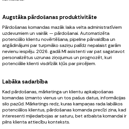
Augstāka pārdošanas produktivitāte
Pārdošanas komandas mazāk laika velta administratīviem
uzdevumiem un vairāk — pārdošanai. Automatizēta
potenciālo klientu novērtēšana, pipeline pārvaldība un
atgādinājumi par turpmāko saziņu palīdz nepalaist garām
nevienu iespēju. 2026. gadā MI asistenti var pat sagatavot
personalizētus uzrunas ziņojumus un prognozēt, kuri
potenciālie klienti visdrīzāk kļūs par pircējiem.
Labāka sadarbība
Kad pārdošanas, mārketinga un klientu apkalpošanas
komandas izmanto vienus un tos pašus datus, informācijas
silo pazūd. Mārketings redz, kuras kampaņas rada labākos
potenciālos klientus, pārdošanas komanda precīzi zina, kad
interesenti mijiedarbojas ar saturu, bet atbalsta komandai ir
pilns klienta attiecību konteksts.