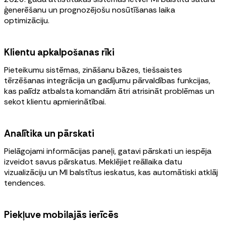
ģenerēšanu un prognozējošu nosūtīšanas laika
optimizāciju.
Klientu apkalpošanas rīki
Pieteikumu sistēmas, zināšanu bāzes, tiešsaistes
tērzēšanas integrācija un gadījumu pārvaldības funkcijas,
kas palīdz atbalsta komandām ātri atrisināt problēmas un
sekot klientu apmierinātībai.
Analītika un pārskati
Pielāgojami informācijas paneļi, gatavi pārskati un iespēja
izveidot savus pārskatus. Meklējiet reāllaika datu
vizualizāciju un MI balstītus ieskatus, kas automātiski atklāj
tendences.
Piekļuve mobilajās ierīcēs