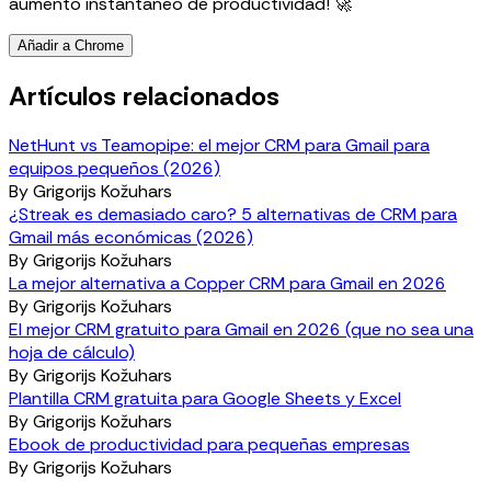
aumento instantáneo de productividad! 🚀
Añadir a Chrome
Artículos relacionados
NetHunt vs Teamopipe: el mejor CRM para Gmail para
equipos pequeños (2026)
By
Grigorijs Kožuhars
¿Streak es demasiado caro? 5 alternativas de CRM para
Gmail más económicas (2026)
By
Grigorijs Kožuhars
La mejor alternativa a Copper CRM para Gmail en 2026
By
Grigorijs Kožuhars
El mejor CRM gratuito para Gmail en 2026 (que no sea una
hoja de cálculo)
By
Grigorijs Kožuhars
Plantilla CRM gratuita para Google Sheets y Excel
By
Grigorijs Kožuhars
Ebook de productividad para pequeñas empresas
By
Grigorijs Kožuhars