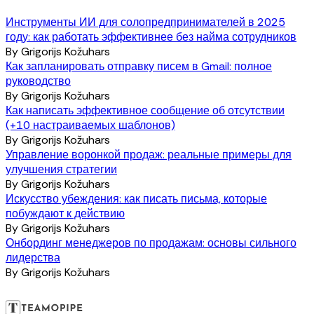
Инструменты ИИ для солопредпринимателей в 2025
году: как работать эффективнее без найма сотрудников
By
Grigorijs Kožuhars
Как запланировать отправку писем в Gmail: полное
руководство
By
Grigorijs Kožuhars
Как написать эффективное сообщение об отсутствии
(+10 настраиваемых шаблонов)
By
Grigorijs Kožuhars
Управление воронкой продаж: реальные примеры для
улучшения стратегии
By
Grigorijs Kožuhars
Искусство убеждения: как писать письма, которые
побуждают к действию
By
Grigorijs Kožuhars
Онбординг менеджеров по продажам: основы сильного
лидерства
By
Grigorijs Kožuhars