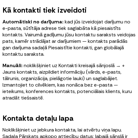
Kā kontakti tiek izveidoti
Automātiski no darījuma:
kad jūs izveidojat darījumu no
e-pasta, sūtītāja adrese tiek saglabāta kā piesaistīts
kontakts. Vairumā gadījumu jūsu kontaktu saraksts veidojas
pats, kamēr strādājat ar darījumiem — kontakts parādās
gan darījuma sadaļā Piesaistītie kontakti, gan globālajā
kontaktu saraksta.
Manuāli:
noklikšķiniet uz Kontakti kreisajā sānjoslā → +
Jauns kontakts, aizpildiet informāciju (vārds, e-pasts,
tālrunis, organizācija, pielāgotie lauki) un saglabājiet.
Izmantojiet to cilvēkiem, kas nonāca bez e-pasta —
ieteikums, konferences kontakts, potenciālais klients, kuru
atradāt tiešsaistē.
Kontakta detaļu lapa
Noklikšķiniet uz jebkura kontakta, lai atvērtu viņa lapu.
Sadaļa Pārskats apkopo attiecību datus; labajā sānslā ir