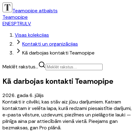
Teamopipe atbalsts
Teamopipe
EN
ES
PT
RU
LV
Visas kolekcijas
Kontakti un organizācijas
Kā darbojas kontakti Teamopipe
Meklēt rakstus...
Kā darbojas kontakti Teamopipe
2026. gada 6. jūlijs
Kontakti ir cilvēki, kas stāv aiz jūsu darījumiem. Katram
kontaktam ir velēta lapa, kurā redzami piesaistītie darījumi,
e-pasta vēsture, uzdevumi, piezīmes un pielāgotie lauki —
pilnīga aina par attiecībām vienā vietā. Pieejams gan
bezmaksas, gan Pro plānā.