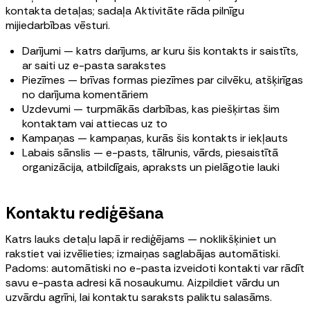
kontakta detaļas; sadaļa Aktivitāte rāda pilnīgu
mijiedarbības vēsturi.
Darījumi — katrs darījums, ar kuru šis kontakts ir saistīts,
ar saiti uz e-pasta sarakstes
Piezīmes — brīvas formas piezīmes par cilvēku, atšķirīgas
no darījuma komentāriem
Uzdevumi — turpmākās darbības, kas piešķirtas šim
kontaktam vai attiecas uz to
Kampaņas — kampaņas, kurās šis kontakts ir iekļauts
Labais sānslis — e-pasts, tālrunis, vārds, piesaistītā
organizācija, atbildīgais, apraksts un pielāgotie lauki
Kontaktu rediģēšana
Katrs lauks detaļu lapā ir rediģējams — noklikšķiniet un
rakstiet vai izvēlieties; izmaiņas saglabājas automātiski.
Padoms: automātiski no e-pasta izveidoti kontakti var rādīt
savu e-pasta adresi kā nosaukumu. Aizpildiet vārdu un
uzvārdu agrīni, lai kontaktu saraksts paliktu salasāms.