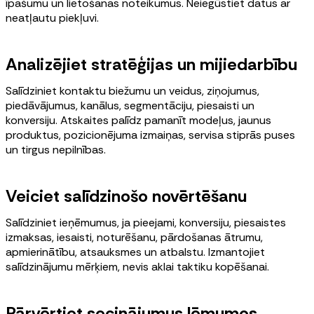
īpašumu un lietošanas noteikumus. Neiegūstiet datus ar
neatļautu piekļuvi.
Analizējiet stratēģijas un mijiedarbību
Salīdziniet kontaktu biežumu un veidus, ziņojumus,
piedāvājumus, kanālus, segmentāciju, piesaisti un
konversiju. Atskaites palīdz pamanīt modeļus, jaunus
produktus, pozicionējuma izmaiņas, servisa stiprās puses
un tirgus nepilnības.
Veiciet salīdzinošo novērtēšanu
Salīdziniet ieņēmumus, ja pieejami, konversiju, piesaistes
izmaksas, iesaisti, noturēšanu, pārdošanas ātrumu,
apmierinātību, atsauksmes un atbalstu. Izmantojiet
salīdzinājumu mērķiem, nevis aklai taktiku kopēšanai.
Pārvērtiet secinājumus lēmumos