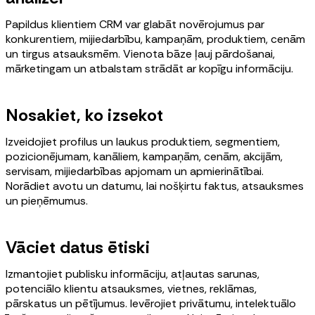
Papildus klientiem CRM var glabāt novērojumus par
konkurentiem, mijiedarbību, kampaņām, produktiem, cenām
un tirgus atsauksmēm. Vienota bāze ļauj pārdošanai,
mārketingam un atbalstam strādāt ar kopīgu informāciju.
Nosakiet, ko izsekot
Izveidojiet profilus un laukus produktiem, segmentiem,
pozicionējumam, kanāliem, kampaņām, cenām, akcijām,
servisam, mijiedarbības apjomam un apmierinātībai.
Norādiet avotu un datumu, lai nošķirtu faktus, atsauksmes
un pieņēmumus.
Vāciet datus ētiski
Izmantojiet publisku informāciju, atļautas sarunas,
potenciālo klientu atsauksmes, vietnes, reklāmas,
pārskatus un pētījumus. Ievērojiet privātumu, intelektuālo