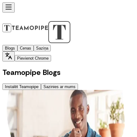
Blogs
Cenas
Saziņa
Pievienot Chrome
Teamopipe Blogs
Instalēt Teamopipe
Sazinies ar mums