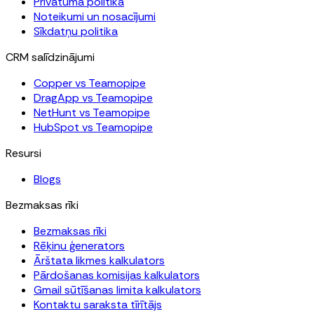
Privātuma politika
Noteikumi un nosacījumi
Sīkdatņu politika
CRM salīdzinājumi
Copper vs Teamopipe
DragApp vs Teamopipe
NetHunt vs Teamopipe
HubSpot vs Teamopipe
Resursi
Blogs
Bezmaksas rīki
Bezmaksas rīki
Rēķinu ģenerators
Ārštata likmes kalkulators
Pārdošanas komisijas kalkulators
Gmail sūtīšanas limita kalkulators
Kontaktu saraksta tīrītājs