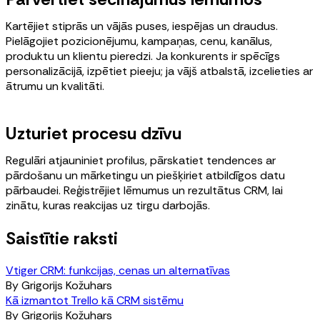
Kartējiet stiprās un vājās puses, iespējas un draudus.
Pielāgojiet pozicionējumu, kampaņas, cenu, kanālus,
produktu un klientu pieredzi. Ja konkurents ir spēcīgs
personalizācijā, izpētiet pieeju; ja vājš atbalstā, izcelieties ar
ātrumu un kvalitāti.
Uzturiet procesu dzīvu
Regulāri atjauniniet profilus, pārskatiet tendences ar
pārdošanu un mārketingu un piešķiriet atbildīgos datu
pārbaudei. Reģistrējiet lēmumus un rezultātus CRM, lai
zinātu, kuras reakcijas uz tirgu darbojās.
Saistītie raksti
Vtiger CRM: funkcijas, cenas un alternatīvas
By
Grigorijs Kožuhars
Kā izmantot Trello kā CRM sistēmu
By
Grigorijs Kožuhars