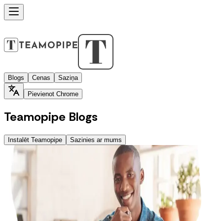
Blogs
Cenas
Saziņa
Pievienot Chrome
Teamopipe Blogs
Instalēt Teamopipe
Sazinies ar mums