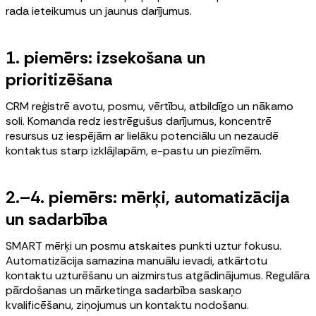
rada ieteikumus un jaunus darījumus.
1. piemērs: izsekošana un
prioritizēšana
CRM reģistrē avotu, posmu, vērtību, atbildīgo un nākamo
soli. Komanda redz iestrēgušus darījumus, koncentrē
resursus uz iespējām ar lielāku potenciālu un nezaudē
kontaktus starp izklājlapām, e-pastu un piezīmēm.
2.–4. piemērs: mērķi, automatizācija
un sadarbība
SMART mērķi un posmu atskaites punkti uztur fokusu.
Automatizācija samazina manuālu ievadi, atkārtotu
kontaktu uzturēšanu un aizmirstus atgādinājumus. Regulāra
pārdošanas un mārketinga sadarbība saskaņo
kvalificēšanu, ziņojumus un kontaktu nodošanu.