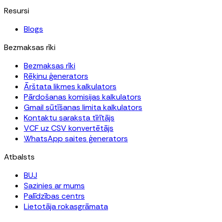
Resursi
Blogs
Bezmaksas rīki
Bezmaksas rīki
Rēķinu ģenerators
Ārštata likmes kalkulators
Pārdošanas komisijas kalkulators
Gmail sūtīšanas limita kalkulators
Kontaktu saraksta tīrītājs
VCF uz CSV konvertētājs
WhatsApp saites ģenerators
Atbalsts
BUJ
Sazinies ar mums
Palīdzības centrs
Lietotāja rokasgrāmata