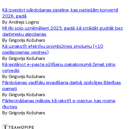
Kā izveidot pārdošanas pipeline, kas patiešām konvertē
2026. gadā
By
Andrejs Logins
MI rīki solo uzņēmējiem 2025. gadā: kā strādāt gudrāk bez
darbinieku algošanas
By
Grigorijs Kožuhars
Kā uzrakstīt efektīvu prombūtnes ziņojumu (+10
pielāgojamas veidnes)
By
Grigorijs Kožuhars
Kā ieplānot e-pasta sūtīšanu pakalpojumā Gmail: pilns
ceļvedis
By
Grigorijs Kožuhars
Pārdošanas vadītāju ievadīšana darbā: spēcīgas līderības
pamati
By
Grigorijs Kožuhars
Pārliecināšanas māksla: kā rakstīt e-pastus, kas rosina
rīkoties
By
Grigorijs Kožuhars