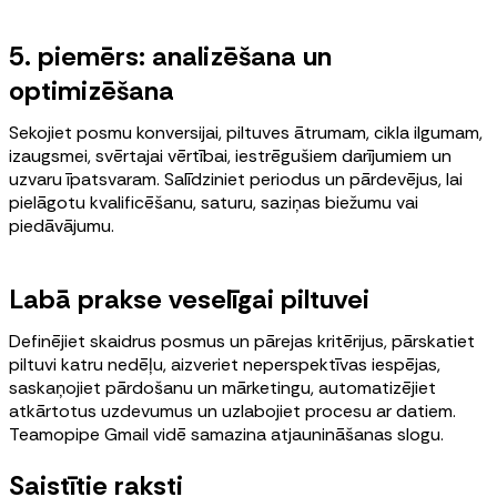
5. piemērs: analizēšana un
optimizēšana
Sekojiet posmu konversijai, piltuves ātrumam, cikla ilgumam,
izaugsmei, svērtajai vērtībai, iestrēgušiem darījumiem un
uzvaru īpatsvaram. Salīdziniet periodus un pārdevējus, lai
pielāgotu kvalificēšanu, saturu, saziņas biežumu vai
piedāvājumu.
Labā prakse veselīgai piltuvei
Definējiet skaidrus posmus un pārejas kritērijus, pārskatiet
piltuvi katru nedēļu, aizveriet neperspektīvas iespējas,
saskaņojiet pārdošanu un mārketingu, automatizējiet
atkārtotus uzdevumus un uzlabojiet procesu ar datiem.
Teamopipe Gmail vidē samazina atjaunināšanas slogu.
Saistītie raksti