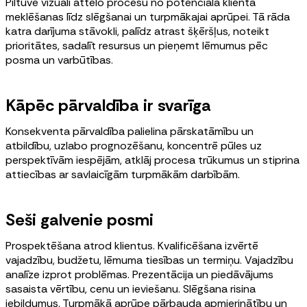
Piltuve vizuāli attēlo procesu no potenciālā klienta
meklēšanas līdz slēgšanai un turpmākajai aprūpei. Tā rāda
katra darījuma stāvokli, palīdz atrast šķēršļus, noteikt
prioritātes, sadalīt resursus un pieņemt lēmumus pēc
posma un varbūtības.
Kāpēc pārvaldība ir svarīga
Konsekventa pārvaldība palielina pārskatāmību un
atbildību, uzlabo prognozēšanu, koncentrē pūles uz
perspektīvām iespējām, atklāj procesa trūkumus un stiprina
attiecības ar savlaicīgām turpmākām darbībām.
Seši galvenie posmi
Prospektēšana atrod klientus. Kvalificēšana izvērtē
vajadzību, budžetu, lēmuma tiesības un termiņu. Vajadzību
analīze izprot problēmas. Prezentācija un piedāvājums
sasaista vērtību, cenu un ieviešanu. Slēgšana risina
iebildumus. Turpmākā aprūpe pārbauda apmierinātību un