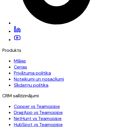
Produkts
Mājas
Cenas
Privātuma politika
Noteikumi un nosacījumi
Sīkdatņu politika
CRM salīdzinājumi
Copper vs Teamopipe
DragApp vs Teamopipe
NetHunt vs Teamopipe
HubSpot vs Teamopipe