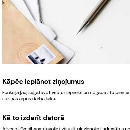
Kāpēc ieplānot ziņojumus
Funkcija ļauj sagatavot vēstuli iepriekš un nogādāt to piemēro
saziņas ārpus darba laika.
Kā to izdarīt datorā
Atveriet Gmail, sagatavojiet vēstuli, pievienojiet adresātus u