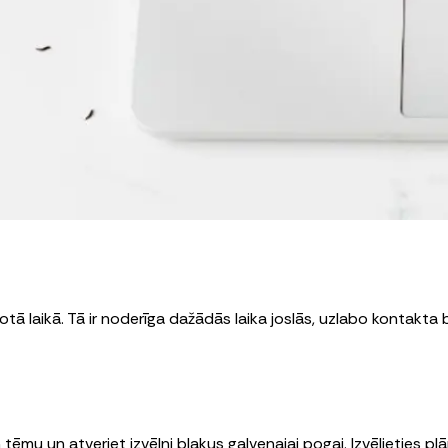
tā laikā. Tā ir noderīga dažādās laika joslās, uzlabo kontakta b
n tēmu un atveriet izvēlni blakus galvenajai pogai. Izvēlieties 