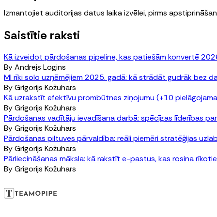
Izmantojiet auditorijas datus laika izvēlei, pirms apstiprināša
Saistītie raksti
Kā izveidot pārdošanas pipeline, kas patiešām konvertē 202
By
Andrejs Logins
MI rīki solo uzņēmējiem 2025. gadā: kā strādāt gudrāk bez d
By
Grigorijs Kožuhars
Kā uzrakstīt efektīvu prombūtnes ziņojumu (+10 pielāgojama
By
Grigorijs Kožuhars
Pārdošanas vadītāju ievadīšana darbā: spēcīgas līderības pa
By
Grigorijs Kožuhars
Pārdošanas piltuves pārvaldība: reāli piemēri stratēģijas uzl
By
Grigorijs Kožuhars
Pārliecināšanas māksla: kā rakstīt e-pastus, kas rosina rīkoti
By
Grigorijs Kožuhars