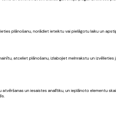
ēlieties plānošanu, norādiet ieteiktu vai pielāgotu laiku un apsti
mainītu, atceliet plānošanu, izlabojiet melnrakstu un izvēlieties
 atvēršanas un iesaistes analītiku, un ieplānoto elementu ska
ēs.