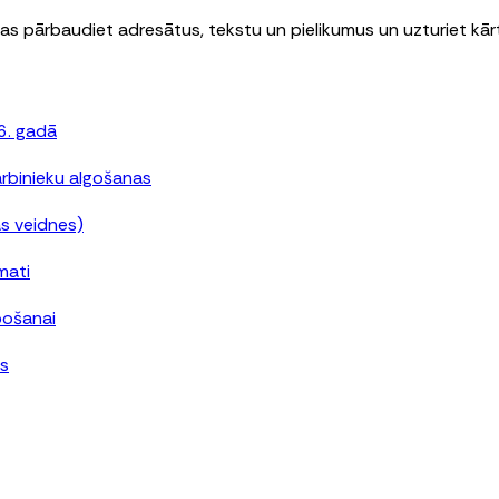
nas pārbaudiet adresātus, tekstu un pielikumus un uzturiet kārtī
6. gadā
arbinieku algošanas
s veidnes)
mati
abošanai
es