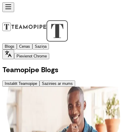
Blogs
Cenas
Saziņa
Pievienot Chrome
Teamopipe Blogs
Instalēt Teamopipe
Sazinies ar mums