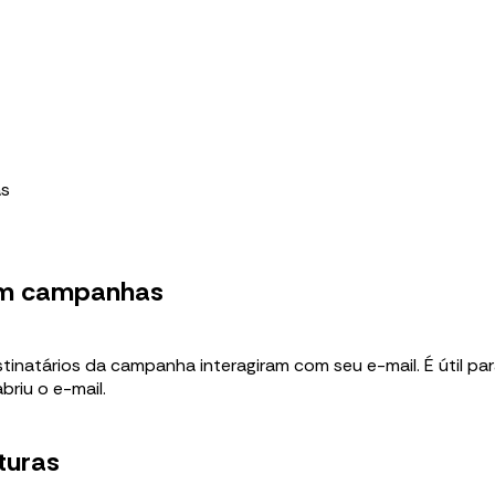
as
 em campanhas
stinatários da campanha interagiram com seu e-mail. É útil p
riu o e-mail.
turas