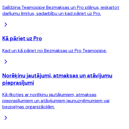
Salīdzina Teamopipe Bezmaksas un Pro plānus, ieskaitot
darījumu limitus, sadarbību un kad pāriet uz Pro.
Kā pāriet uz Pro
Kad un kā pāriet no Bezmaksas uz Pro Teamopipe.
Norēķinu jautājumi, atmaksas un atāvijumu
pieprasījumi
Kā rīkoties ar norēķinu jautājumiem, atmaksas
pieprasījumiem un atāvijumiem jaunuzņēmumiem vai
bezpeļņas organizācijām.