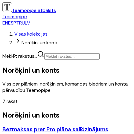
Teamopipe atbalsts
Teamopipe
EN
ES
PT
RU
LV
Visas kolekcijas
Norēķini un konts
Meklēt rakstus...
Norēķini un konts
Viss par plāniem, norēķiniem, komandas biedriem un konta
pārvaldību Teamopipe.
7
raksti
Norēķini un konts
Bezmaksas pret Pro plāna salīdzinājums