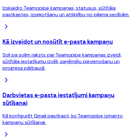
Izskaidro Teamopipe kampaņas, statusus, sūtītāja
pastkastes, izsekotšanu un atšķirību no piliena secībām.
Kā izveidot un nosūtīt e-pasta kampaņu
Soli pa solim raksts par Teamopipe kampaņas izveidi,
sūtītāja iestatījumu izvēli, saņēmēju pievienošanu un
progresa pārbaudi.
Darbvietas e-pasta iestatījumi kampaņu
sūtīšanai
Kā konfigurēt Gmail pastkasti, ko Teamopipe izmanto
kampaņu sūtīšanai.