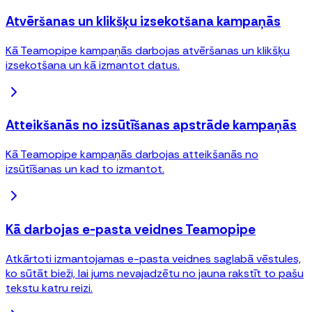
Atvēršanas un klikšķu izsekotšana kampaņās
Kā Teamopipe kampaņās darbojas atvēršanas un klikšķu
izsekotšana un kā izmantot datus.
Atteikšanās no izsūtīšanas apstrāde kampaņās
Kā Teamopipe kampaņās darbojas atteikšanās no
izsūtīšanas un kad to izmantot.
Kā darbojas e-pasta veidnes Teamopipe
Atkārtoti izmantojamas e-pasta veidnes saglabā vēstules,
ko sūtāt bieži, lai jums nevajadzētu no jauna rakstīt to pašu
tekstu katru reizi.