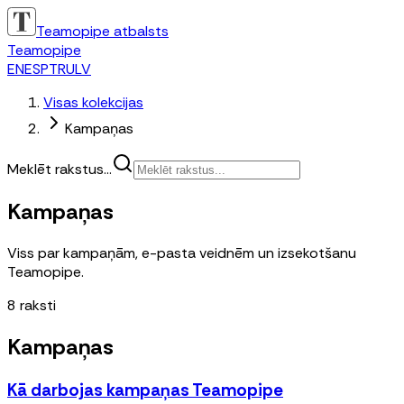
Teamopipe atbalsts
Teamopipe
EN
ES
PT
RU
LV
Visas kolekcijas
Kampaņas
Meklēt rakstus...
Kampaņas
Viss par kampaņām, e-pasta veidnēm un izsekotšanu
Teamopipe.
8
raksti
Kampaņas
Kā darbojas kampaņas Teamopipe