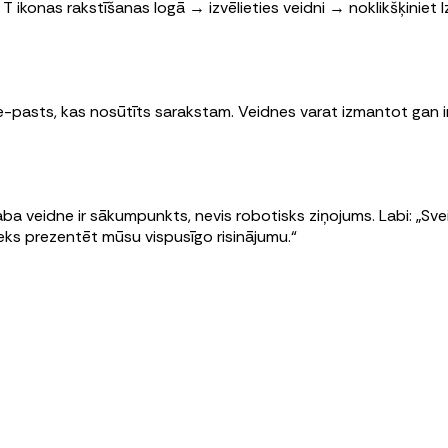
T ikonas rakstīšanas logā → izvēlieties veidni → noklikšķiniet 
 e-pasts, kas nosūtīts sarakstam. Veidnes varat izmantot gan 
ba veidne ir sākumpunkts, nevis robotisks ziņojums. Labi: „Sveik
prieks prezentēt mūsu vispusīgo risinājumu.“