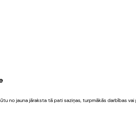
e
būtu no jauna jāraksta tā pati saziņas, turpmākās darbības vai 