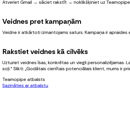
Atveriet Gmail → sāciet rakstīt → noklikšķiniet uz Teamopipe 
Veidnes pret kampaņām
Veidne ir atkārtoti izmantojams saturs. Kampaņa ir apraides
Rakstiet veidnes kā cilvēks
Uzturiet veidnes īsas, konkrētas un viegli personalizējamas. La
soļi.“ Slikti: „Godātais cienītais potenciālais klient, mums ir 
Teamopipe atbalsts
Sazināties ar atbalstu