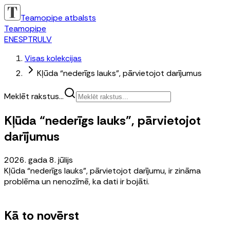
Teamopipe atbalsts
Teamopipe
EN
ES
PT
RU
LV
Visas kolekcijas
Kļūda “nederīgs lauks”, pārvietojot darījumus
Meklēt rakstus...
Kļūda “nederīgs lauks”, pārvietojot
darījumus
2026. gada 8. jūlijs
Kļūda “nederīgs lauks”, pārvietojot darījumu, ir zināma
problēma un nenozīmē, ka dati ir bojāti.
Kā to novērst