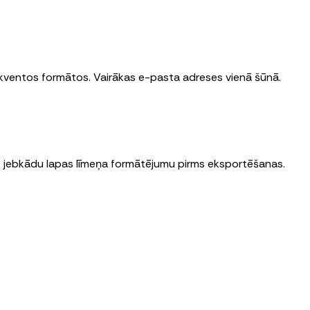
ekventos formātos. Vairākas e-pasta adreses vienā šūnā.
miet jebkādu lapas līmeņa formātējumu pirms eksportēšanas.