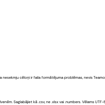
ta nesekmju cēloņi ir faila formātējuma problēmas, nevis Teamo
alvenēm. Saglabājiet kā .csv, ne .xlsx vai .numbers. Vēlams UT