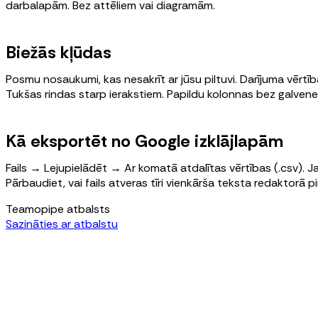
darbalapām. Bez attēliem vai diagramām.
Biežās kļūdas
Posmu nosaukumi, kas nesakrīt ar jūsu piltuvi. Darījuma vēr
Tukšas rindas starp ierakstiem. Papildu kolonnas bez galvene
Kā eksportēt no Google izklājlapām
Fails → Lejupielādēt → Ar komatā atdalītas vērtības (.csv). J
Pārbaudiet, vai fails atveras tīri vienkārša teksta redaktorā
Teamopipe atbalsts
Sazināties ar atbalstu