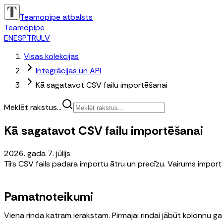
Teamopipe atbalsts
Teamopipe
EN
ES
PT
RU
LV
Visas kolekcijas
Integrācijas un API
Kā sagatavot CSV failu importēšanai
Meklēt rakstus...
Kā sagatavot CSV failu importēšanai
2026. gada 7. jūlijs
Tīrs CSV fails padara importu ātru un precīzu. Vairums impor
Pamatnoteikumi
Viena rinda katram ierakstam. Pirmajai rindai jābūt kolonnu g