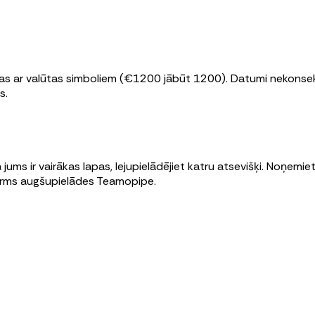
tības ar valūtas simboliem (€1200 jābūt 1200). Datumi nekons
s.
a jums ir vairākas lapas, lejupielādējiet katru atsevišķi. Noņe
 pirms augšupielādes Teamopipe.