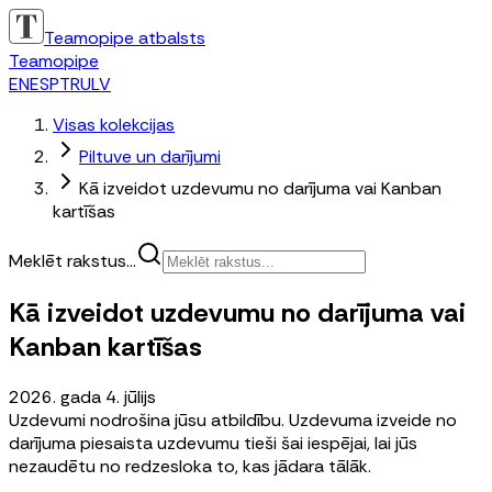
Teamopipe atbalsts
Teamopipe
EN
ES
PT
RU
LV
Visas kolekcijas
Piltuve un darījumi
Kā izveidot uzdevumu no darījuma vai Kanban
kartīšas
Meklēt rakstus...
Kā izveidot uzdevumu no darījuma vai
Kanban kartīšas
2026. gada 4. jūlijs
Uzdevumi nodrošina jūsu atbildību. Uzdevuma izveide no
darījuma piesaista uzdevumu tieši šai iespējai, lai jūs
nezaudētu no redzesloka to, kas jādara tālāk.