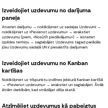
Izveidojiet uzdevumu no darījuma
paneļa
Atveriet darījumu → noklikšķiniet uz sadaļas Uzdevumi →
noklikšķiniet uz «Pievienot uzdevumu» → ierakstiet
uzdevumu (piem., «Nosūtīt piedāvājumu») → iestatiet
izpildes termiņu → saglabājiet. Uzdevums tagad parādās
jūsu Uzdevumu sadaļā UN ir piesaistīts darījumam.
Izveidojiet uzdevumu no Kanban
kartīšas
Noklikšķiniet uz trīspunktu izvēlnes jebkurā Kanban kartīšā
→ «Pievienot uzdevumu» → ierakstiet un saglabājiet. Ātrāk
ātrām darbībām, kad strādājat dēļa skatā.
Atzīmējiet uzdevumus kā pabeigtus