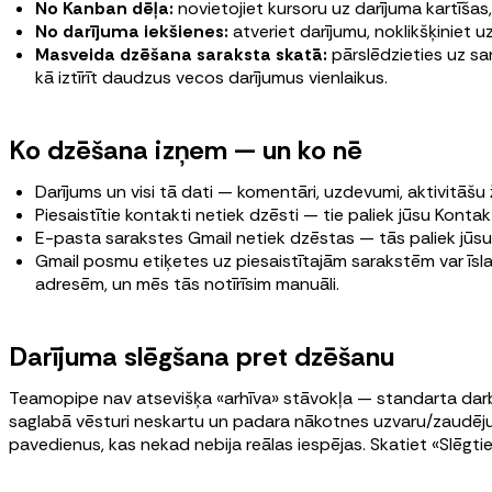
No Kanban dēļa:
novietojiet kursoru uz darījuma kartīšas, 
No darījuma iekšienes:
atveriet darījumu, noklikšķiniet u
Masveida dzēšana saraksta skatā:
pārslēdzieties uz sa
kā iztīrīt daudzus vecos darījumus vienlaikus.
Ko dzēšana izņem — un ko nē
Darījums un visi tā dati — komentāri, uzdevumi, aktivitāšu ž
Piesaistītie kontakti netiek dzēsti — tie paliek jūsu Konta
E-pasta sarakstes Gmail netiek dzēstas — tās paliek jūsu 
Gmail posmu etiķetes uz piesaistītajām sarakstēm var īsla
adresēm, un mēs tās notīrīsim manuāli.
Darījuma slēgšana pret dzēšanu
Teamopipe nav atsevišķa «arhīva» stāvokļa — standarta darb
saglabā vēsturi neskartu un padara nākotnes uzvaru/zaudējumu
pavedienus, kas nekad nebija reālas iespējas. Skatiet «Slēgtie