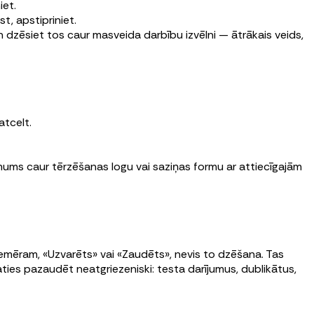
iet.
st, apstipriniet.
un dzēsiet tos caur masveida darbību izvēlni — ātrākais veids,
atcelt.
 mums caur tērzēšanas logu vai saziņas formu ar attiecīgajām
mēram, «Uzvarēts» vai «Zaudēts», nevis to dzēšana. Tas
ties pazaudēt neatgriezeniski: testa darījumus, dublikātus,