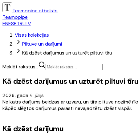
Teamopipe atbalsts
Teamopipe
EN
ES
PT
RU
LV
Visas kolekcijas
Piltuve un darījumi
Kā dzēst darījumus un uzturēt piltuvi tīru
Meklēt rakstus...
Kā dzēst darījumus un uzturēt piltuvi tīr
2026. gada 4. jūlijs
Ne katrs darījums beidzas ar uzvaru, un tīra piltuve nozīmē rīk
kāpēc slēgtos darījumus parasti nevajadzētu dzēst vispār.
Kā dzēst darījumu