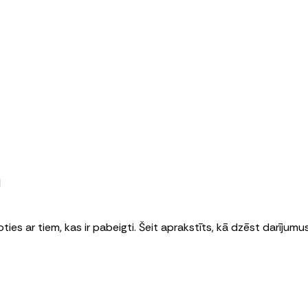
u
oties ar tiem, kas ir pabeigti. Šeit aprakstīts, kā dzēst darīju