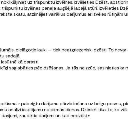
noklikšķiniet uz trīspunktu izvēlnes, izvēlieties Dzēst, apstiprin
z trīspunktu izvēlnes paneļa augšējā labajā stūrī, izvēlieties Dzē
raksta skatu, atzīmējiet vairākus darījumus ar izvēles rūtiņām 
urnāls, pielāgotie lauki — tiek neatgriezeniski dzēsti. To nevar 
ktu sadaļā.
iesūtnē kā parasti.
icīgi saglabāties pēc dzēšanas. Ja tās neizzūd, sazinieties ar
plūsma ir pabeigtu darījumu pārvietošana uz beigu posmu, pie
 analīzi iespējamu no pirmās dienas. Dzēsiet tikai to, ko vēla
 darījumi, zaudētie darījumi un kad nedzēst».