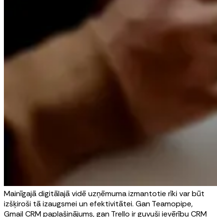
Mainīgajā digitālajā vidē uzņēmuma izmantotie rīki var būt
izšķiroši tā izaugsmei un efektivitātei. Gan Teamopipe,
Gmail CRM paplašinājums, gan Trello ir guvuši ievērību CRM