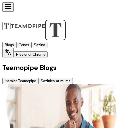
Blogs
Cenas
Saziņa
Pievienot Chrome
Teamopipe Blogs
Instalēt Teamopipe
Sazinies ar mums