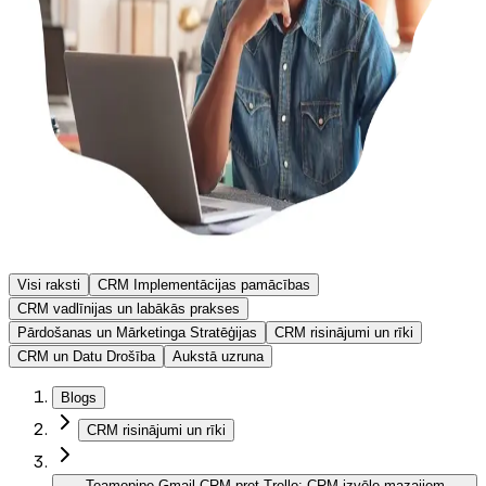
Visi raksti
CRM Implementācijas pamācības
CRM vadlīnijas un labākās prakses
Pārdošanas un Mārketinga Stratēģijas
CRM risinājumi un rīki
CRM un Datu Drošība
Aukstā uzruna
Blogs
CRM risinājumi un rīki
Teamopipe Gmail CRM pret Trello: CRM izvēle mazajiem