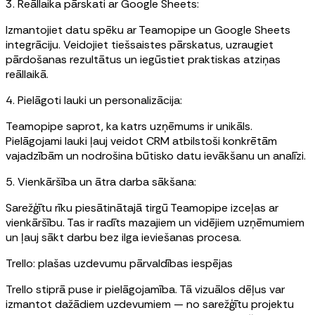
3. Reāllaika pārskati ar Google Sheets:
Izmantojiet datu spēku ar Teamopipe un Google Sheets
integrāciju. Veidojiet tiešsaistes pārskatus, uzraugiet
pārdošanas rezultātus un iegūstiet praktiskas atziņas
reāllaikā.
4. Pielāgoti lauki un personalizācija:
Teamopipe saprot, ka katrs uzņēmums ir unikāls.
Pielāgojami lauki ļauj veidot CRM atbilstoši konkrētām
vajadzībām un nodrošina būtisko datu ievākšanu un analīzi.
5. Vienkāršība un ātra darba sākšana:
Sarežģītu rīku piesātinātajā tirgū Teamopipe izceļas ar
vienkāršību. Tas ir radīts mazajiem un vidējiem uzņēmumiem
un ļauj sākt darbu bez ilga ieviešanas procesa.
Trello: plašas uzdevumu pārvaldības iespējas
Trello stiprā puse ir pielāgojamība. Tā vizuālos dēļus var
izmantot dažādiem uzdevumiem — no sarežģītu projektu