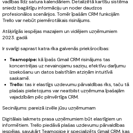
vadības līdz satura kalendāriem. Detalizētā kartīšu sistēma
sniedz bagātīgu informāciju un noder daudzos
profesionālos scenārijos. Tomēr īpašām CRM funkcijām
Trello var nebūt piemērotākais risinājums.
Atšķirīgās iespējas mazajiem un vidējiem uzņēmumiem
2023. gadā
Ir svarīgi saprast katra rīka galvenās priekšrocības:
Teamopipe:
kā īpašs Gmail CRM risinājums tas
koncentrējas uz nevainojamu saziņu, efektīvu darījumu
izsekošanu un datos balstītām atziņām intuitīvā
saskarnē.
Trello:
tas ir elastīgs uzdevumu pārvaldības rīks, taču tā
plašais pielietojums var neatbilst uzņēmuma īpašajām
vajadzībām pēc pilnvērtīga CRM.
Secinājums: pareizā izvēle jūsu uzņēmumam
Digitālais laikmets prasa uzņēmumiem būt elastīgiem un
informētiem. Trello piedāvā plašas uzdevumu pārvaldības
iespējas, savukārt Teamopipe ir specializēts Gmail CRM, kas