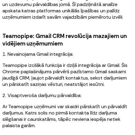
un uzdevumu pārvaldības jomā. Šī padziļinātā analīze
apskata katras platformas unikālās īpašības un palīdz
uzņēmumiem izdarīt savām vajadzībām piemērotu izvēli.
Teamopipe: Gmail CRM revolūcija mazajiem un
vidējiem uzņēmumiem
1. Nevainojama Gmail integrācija:
Teamopipe izcilākā funkcija ir dziļā integrācija ar Gmail. Šis
Chrome paplašinājums pārvērš pazīstamo Gmail saskarni
jaudīgā CRM, ļaujot pārvaldīt kontaktus, sekot darījumiem
un pārskatīt saziņas vēsturi, neatstājot iesūtni.
2. Visaptveroša darījumu pārvaldība:
Ar Teamopipe uzņēmumi var skaidri pārskatīt un pārvaldīt
darījumus. Katrs solis no pirmā kontakta līdz darījuma
slēgšanai ir caurskatāms, tāpēc neviena iespēja netiek
palaista garām.