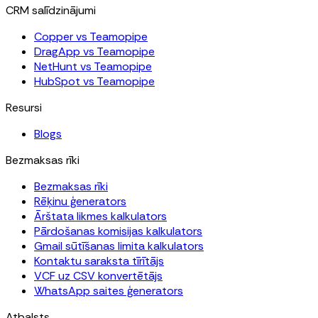
CRM salīdzinājumi
Copper vs Teamopipe
DragApp vs Teamopipe
NetHunt vs Teamopipe
HubSpot vs Teamopipe
Resursi
Blogs
Bezmaksas rīki
Bezmaksas rīki
Rēķinu ģenerators
Ārštata likmes kalkulators
Pārdošanas komisijas kalkulators
Gmail sūtīšanas limita kalkulators
Kontaktu saraksta tīrītājs
VCF uz CSV konvertētājs
WhatsApp saites ģenerators
Atbalsts