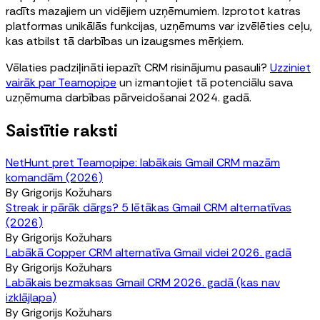
radīts mazajiem un vidējiem uzņēmumiem. Izprotot katras
platformas unikālās funkcijas, uzņēmums var izvēlēties ceļu,
kas atbilst tā darbības un izaugsmes mērķiem.
Vēlaties padziļināti iepazīt CRM risinājumu pasauli?
Uzziniet
vairāk par Teamopipe
un izmantojiet tā potenciālu sava
uzņēmuma darbības pārveidošanai 2024. gadā.
Saistītie raksti
NetHunt pret Teamopipe: labākais Gmail CRM mazām
komandām (2026)
By
Grigorijs Kožuhars
Streak ir pārāk dārgs? 5 lētākas Gmail CRM alternatīvas
(2026)
By
Grigorijs Kožuhars
Labākā Copper CRM alternatīva Gmail videi 2026. gadā
By
Grigorijs Kožuhars
Labākais bezmaksas Gmail CRM 2026. gadā (kas nav
izklājlapa)
By
Grigorijs Kožuhars