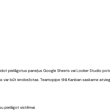
idot pielāgotus paneļus Google Sheets vai Looker Studio poten
tās var būt ierobežotas. Teamopipe tīrā Kanban saskarne atvieg
u pielāgot sistēmai.