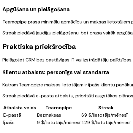
Apgūšana un pielāgošana
Teamopipe prasa minimālu apmācību un maksas lietotājiem p
Streak piedāvā jaudīgu pielāgošanu, bet prasa vairāk apgūšan
Praktiska priekšrocība
Pielāgojiet CRM bez pastāvīgas IT vai izstrādātāju palīdzības.
Klientu atbalsts: personīgs vai standarta
Katram Teamopipe maksas lietotājam ir īpašs klientu panākumu
Streak piedāvā e-pasta atbalstu, prioritāti augstākos plānos
Atbalsta veids
Teamopipe
Streak
E-pastā
Bezmaksas
69 $/lietotājs/mēnesī
Īpašs
9 $/lietotājs/mēnesī
129 $/lietotājs/mēnesī