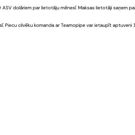
V dolāriem par lietotāju mēnesī. Maksas lietotāji saņem palīd
sī. Piecu cilvēku komanda ar Teamopipe var ietaupīt aptuveni 