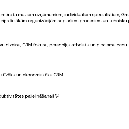
piemērota maziem uzņēmumiem, individuāliem speciālistiem, G
derīga lielākām organizācijām ar plašiem procesiem un tehnisku
uitīvu dizainu, CRM fokusu, personīgu atbalstu un pieejamu c
tuitīvāku un ekonomiskāku CRM.
duktivitātes palielināšanai! 🚀