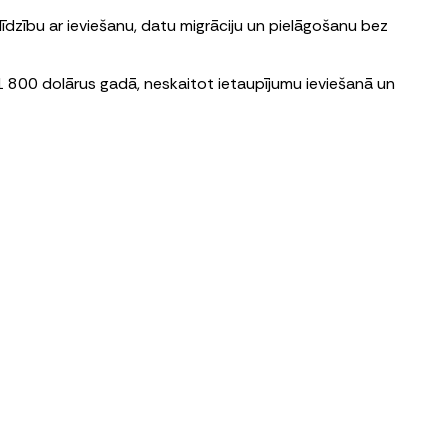
zību ar ieviešanu, datu migrāciju un pielāgošanu bez
1 800 dolārus gadā, neskaitot ietaupījumu ieviešanā un