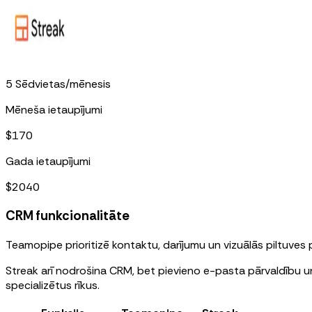
5
Sēdvietas
/
mēnesis
Mēneša ietaupījumi
$
170
Gada ietaupījumi
$
2040
CRM funkcionalitāte
Teamopipe prioritizē kontaktu, darījumu un vizuālās piltuves
Streak arī nodrošina CRM, bet pievieno e-pasta pārvaldību un
specializētus rīkus.