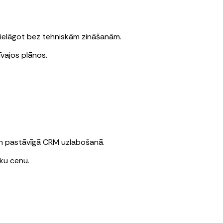
ielāgot bez tehniskām zināšanām.
īvajos plānos.
 un pastāvīgā CRM uzlabošanā.
āku cenu.