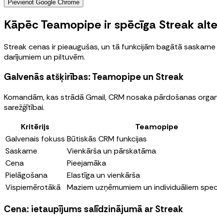
Pievienot Google Chrome
Kāpēc Teamopipe ir spēcīga Streak alte
Streak cenas ir pieaugušas, un tā funkcijām bagātā saskarne
darījumiem un piltuvēm.
Galvenās atšķirības: Teamopipe un Streak
Komandām, kas strādā Gmail, CRM nosaka pārdošanas organizā
sarežģītībai.
Kritērijs
Teamopipe
Galvenais fokuss
Būtiskās CRM funkcijas
Saskarne
Vienkārša un pārskatāma
Cena
Pieejamāka
Pielāgošana
Elastīga un vienkārša
Vispiemērotākā
Maziem uzņēmumiem un individuāliem speci
Cena: ietaupījums salīdzinājumā ar Streak