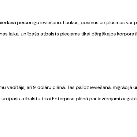
iedāvā personīgu ieviešanu. Laukus, posmus un plūsmas var p
as laika, un īpašs atbalsts pieejams tikai dārgākajos korporat
 vadītājs, arī 9 dolāru plānā. Tas palīdz ieviešanā, migrācijā
 un īpašu atbalstu tikai Enterprise plānā par ievērojami augst