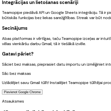
Integrācijas un lietošanas scenāriji
Teamopipe piedāvā API un Google Sheets integrāciju. Tā ir 
būtiskās funkcijas bez liekas sarežģītības. Streak var būt no
Secinājums
Abas platformas ir vērtīgas, taču Teamopipe izceļas ar int
vēlas vienkāršu darbu Gmail, tā ir tiešākā izvēle.
Gatavi pāriet?
Sāciet bez maksas, pieprasiet datu importu un izmēģiniet in
Sāc bez maksas
Uzlādējiet savu Gmail tūlīt! Instalējiet Teamopipe tūlītējai pro
Pievienot Google Chrome
Atsauksmes