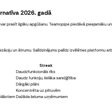
rnatīva 2026. gadā
 var prasīt ilgāku apgūšanu. Teamopipe piedāvā pieejamāku un 
ciju un ātrumu. Salīdzinājums palīdz izvēlēties platformu a
Streak
Daudzfunkcionāls rīks
Daudz funkciju, lielāka sarežģītība
Dārgāki plāni
Koncentrēta uz piltuvēm
ālistiem
Dažāda lieluma uzņēmumiem