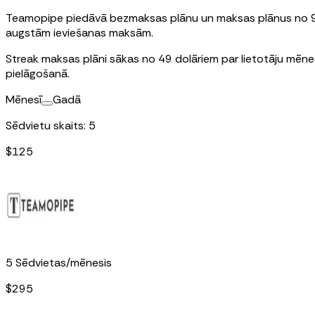
Teamopipe piedāvā bezmaksas plānu un maksas plānus no 9 AS
augstām ieviešanas maksām.
Streak maksas plāni sākas no 49 dolāriem par lietotāju mēne
pielāgošanā.
Mēnesī
Gadā
Sēdvietu skaits
:
5
$
125
5
Sēdvietas
/
mēnesis
$
295